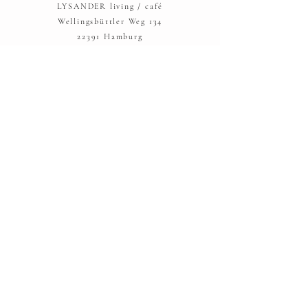
LYSANDER living / café
Wellingsbüttler Weg 134
22391 Hamburg
Telefon: 040 - 53 00 42 98
hallo@lysander-hamburg.com
AGBs
Widerrufsbelehrung
Versand und Rücksendung
Zahlungsmöglichkeiten
Datenschutz
IMPRESSUM:
LYSANDER UG
Frahmredder 22