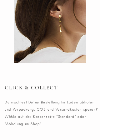
Passt perfekt an die Emma und Anna
Halskette, sowie an das Alba
Armband oder Kette.
18 Karat Vergoldung auf zertifiziert
recyceltem Silber.
DOTS
Ohrringe
Ohrring
Blush
CLICK & COLLECT
Du möchtest Deine Bestellung im Laden abholen
und Verpackung, CO2 und Versandkosten sparen?
Wähle auf der Kassenseite "Standard" oder
"Abholung im Shop".