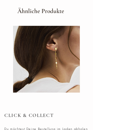
Gartenbuchpreis 2019
Dieses wunderschöne Buch
Ähnliche Produkte
versammelt Pflanzenportraits,
Rezepte, Bastelprojekte und
Experimente. Zu jeder vorgestellten
Pflanze gibt es eine passende
Mitmachidee. Spannende Texte und
tolle Illustrationen machen Lust, sich
quer durchs Gartenjahr zu graben -
viel Spaß, frische Luft und eine
reiche Ernte garantiert!
​Erdacht, gestaltet und illustriert von
Lysander-Inhaberin Gesa Sander
Mit wunderschönen Fotos von Julia
Hoersch
DOTS
Ohrringe
​2019 AT Verlag
Ohrring
Blush
CLICK & COLLECT
Du möchtest Deine Bestellung im Laden abholen