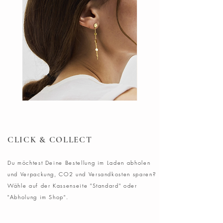
Maße: 50x50 cm
Leinen
Schonende Maschinenwäsche bei
maximal 30°C. Bei niedriger
Drehzahl schleudern,
Wäschetrockner bei reduzierter
Geschwindigkeit, max. 40°C, Nicht
bleichen, Nicht chemisch reinigen
DOTS
Ohrringe
Ohrring
Blush
CLICK & COLLECT
Du möchtest Deine Bestellung im Laden abholen
und Verpackung, CO2 und Versandkosten sparen?
Wähle auf der Kassenseite "Standard" oder
"Abholung im Shop".