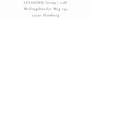
LYSANDER living / café
Wellingsbüttler Weg 134
22391 Hamburg
Telefon: 040 - 53 00 42 98
hallo@lysander-hamburg.com
AGBs
Widerrufsbelehrung
Versand und Rücksendung
Zahlungsmöglichkeiten
Datenschutz
IMPRESSUM:
LYSANDER UG
Frahmredder 22