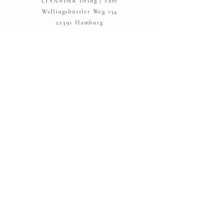
LYSANDER living / café
Wellingsbüttler Weg 134
22391 Hamburg
Telefon: 040 - 53 00 42 98
hallo@lysander-hamburg.com
AGBs
Widerrufsbelehrung
Versand und Rücksendung
Zahlungsmöglichkeiten
Datenschutz
IMPRESSUM:
LYSANDER UG
Frahmredder 22
22393 Hamburg