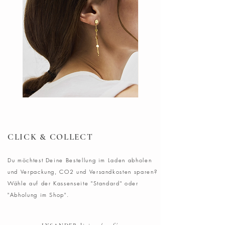
Farbstoffe verzichtet. Ideal zu Fisch-
und Meeresfrüchtesaucen.
Hartweizengrießnudeln
250g
DOTS
Ohrringe
Ohrring
Blush
CLICK & COLLECT
Du möchtest Deine Bestellung im Laden abholen
und Verpackung, CO2 und Versandkosten sparen?
Wähle auf der Kassenseite "Standard" oder
"Abholung im Shop".