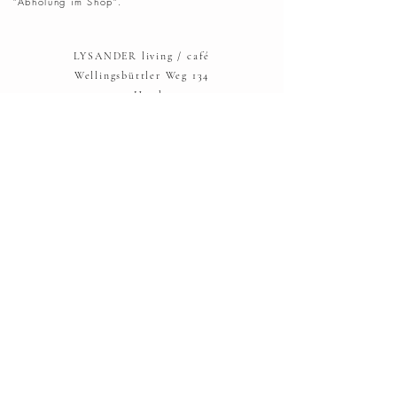
"Abholung im Shop".
LYSANDER living / café
Wellingsbüttler Weg 134
22391 Hamburg
Telefon: 040 - 53 00 42 98
hallo@lysander-hamburg.com
AGBs
Widerrufsbelehrung
Versand und Rücksendung
Zahlungsmöglichkeiten
Datenschutz
IMPRESSUM: