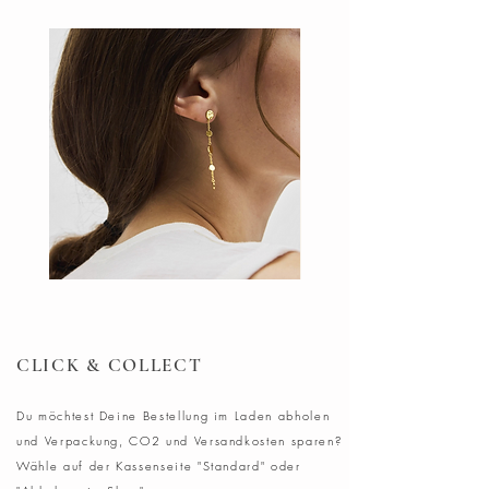
AGAPÉE
Länge : 15 cm (5.9") + 3 cm
Verlängerung (1.2")
Vergoldet (Vergoldung: satiniert)
Ethisch hergestellt in Frankreich
DOTS
Ohrringe
Ohrring
Blush
CLICK & COLLECT
Du möchtest Deine Bestellung im Laden abholen
und Verpackung, CO2 und Versandkosten sparen?
Wähle auf der Kassenseite "Standard" oder