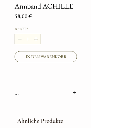
Armband ACHILLE
Preis
58,00 €
Anzahl
*
IN DEN WARENKORB
...
Mit dem zeitlosen Armband Achille
scheint es vollkommen natürlich,
sich in jeder Situation elegant und
Ähnliche Produkte
strahlend schön zu fühlen.