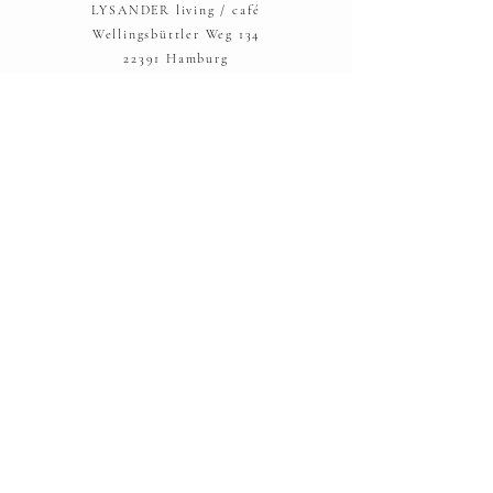
LYSANDER living / café
Wellingsbüttler Weg 134
22391 Hamburg
Telefon: 040 - 53 00 42 98
hallo@lysander-hamburg.com
AGBs
Widerrufsbelehrung
Versand und Rücksendung
Zahlungsmöglichkeiten
Datenschutz
IMPRESSUM:
LYSANDER UG
Frahmredder 22